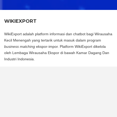
WIKIEXPORT
WikiExport adalah platform informasi dan chatbot bagi Wirausaha
Kecil Menengah yang tertarik untuk masuk dalam program
business matching
ekspor-impor. Platform WikiExport dikelola
oleh Lembaga Wirausaha Ekspor di bawah Kamar Dagang Dan
Industri Indonesia.
WikiExport adalah platform informasi dan chat bot bagi
Wirausaha Kecil Menengah yang tertarik untuk masuk dalam
program business matching ekspor-impor. Platform WikiExport
dikelola oleh Lembaga Wirausaha Ekspor di bawah Kamar
Dagang Dan Industri Indonesia.
WikiExport membantu membuka akses informasi dan
memberikan legitimasi layak ekspor bagi wirausaha.