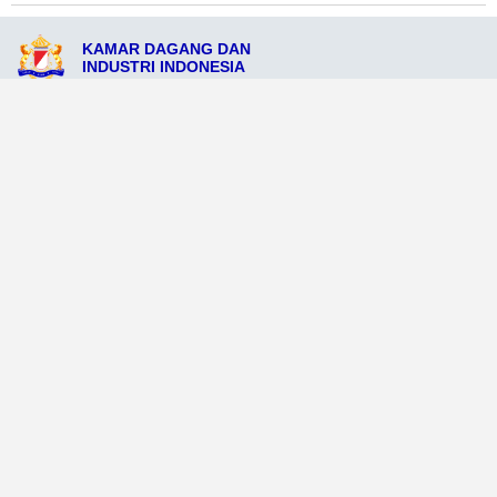
KAMAR DAGANG DAN
INDUSTRI INDONESIA
Jl. Kupang No. 8, Kupang, Nusa Tenggara Timur 85112
admin@kadinpemkokupang.org
081234567890
Ikuti Sosial Media Resmi KADIN
Dataweb
Aceh Tamiang
Agats
Arso
Bajawa
Bengkayang
Bengkulu Tengah